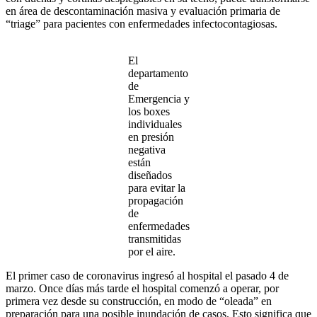
en área de descontaminación masiva y evaluación primaria de
“triage” para pacientes con enfermedades infectocontagiosas.
El
departamento
de
Emergencia y
los boxes
individuales
en presión
negativa
están
diseñados
para evitar la
propagación
de
enfermedades
transmitidas
por el aire.
El primer caso de coronavirus ingresó al hospital el pasado 4 de
marzo. Once días más tarde el hospital comenzó a operar, por
primera vez desde su construcción, en modo de “oleada” en
preparación para una posible inundación de casos. Esto significa que