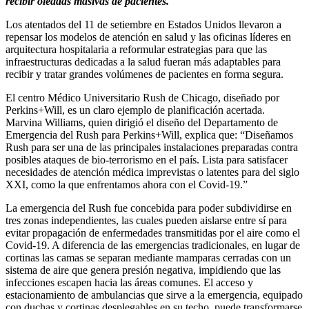
recibir oleadas masivas de pacientes.
Los atentados del 11 de setiembre en Estados Unidos llevaron a
repensar los modelos de atención en salud y las oficinas líderes en
arquitectura hospitalaria a reformular estrategias para que las
infraestructuras dedicadas a la salud fueran más adaptables para
recibir y tratar grandes volúmenes de pacientes en forma segura.
El centro Médico Universitario Rush de Chicago, diseñado por
Perkins+Will, es un claro ejemplo de planificación acertada.
Marvina Williams, quien dirigió el diseño del Departamento de
Emergencia del Rush para Perkins+Will, explica que: “Diseñamos
Rush para ser una de las principales instalaciones preparadas contra
posibles ataques de bio-terrorismo en el país. Lista para satisfacer
necesidades de atención médica imprevistas o latentes para del siglo
XXI, como la que enfrentamos ahora con el Covid-19.”
La emergencia del Rush fue concebida para poder subdividirse en
tres zonas independientes, las cuales pueden aislarse entre sí para
evitar propagación de enfermedades transmitidas por el aire como el
Covid-19. A diferencia de las emergencias tradicionales, en lugar de
cortinas las camas se separan mediante mamparas cerradas con un
sistema de aire que genera presión negativa, impidiendo que las
infecciones escapen hacia las áreas comunes. El acceso y
estacionamiento de ambulancias que sirve a la emergencia, equipado
con duchas y cortinas desplegables en su techo, puede transformarse