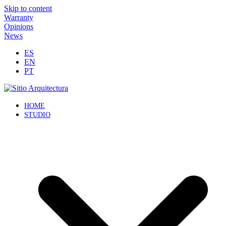
Skip to content
Warranty
Opinions
News
ES
EN
PT
HOME
STUDIO