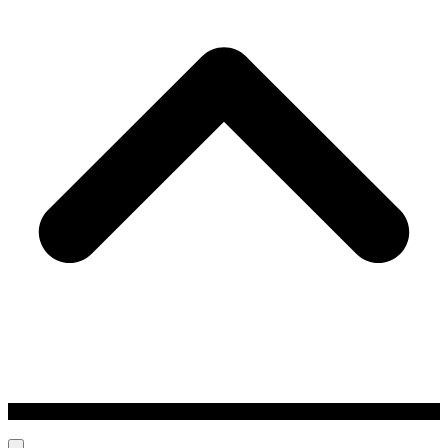
Back
To